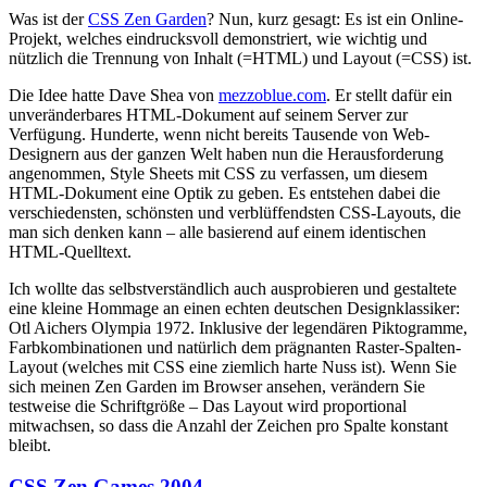
Was ist der
CSS
Zen Garden
? Nun, kurz gesagt: Es ist ein Online-
Projekt, welches eindrucksvoll demonstriert, wie wichtig und
nützlich die Trennung von Inhalt (=HTML) und Layout (=CSS) ist.
Die Idee hatte Dave Shea von
mezzoblue.com
. Er stellt dafür ein
unveränderbares
HTML
-Dokument auf seinem Server zur
Verfügung. Hunderte, wenn nicht bereits Tausende von Web-
Designern aus der ganzen Welt haben nun die Herausforderung
angenommen, Style Sheets mit
CSS
zu verfassen, um diesem
HTML
-Dokument eine Optik zu geben. Es entstehen dabei die
verschiedensten, schönsten und verblüffendsten
CSS
-Layouts, die
man sich denken kann – alle basierend auf einem identischen
HTML
-Quelltext.
Ich wollte das selbstverständlich auch ausprobieren und gestaltete
eine kleine Hommage an einen echten deutschen Designklassiker:
Otl Aichers Olympia 1972. Inklusive der legendären Piktogramme,
Farbkombinationen und natürlich dem prägnanten Raster-Spalten-
Layout (welches mit
CSS
eine ziemlich harte Nuss ist). Wenn Sie
sich meinen Zen Garden im Browser ansehen, verändern Sie
testweise die Schriftgröße – Das Layout wird proportional
mitwachsen, so dass die Anzahl der Zeichen pro Spalte konstant
bleibt.
CSS
Zen Games 2004