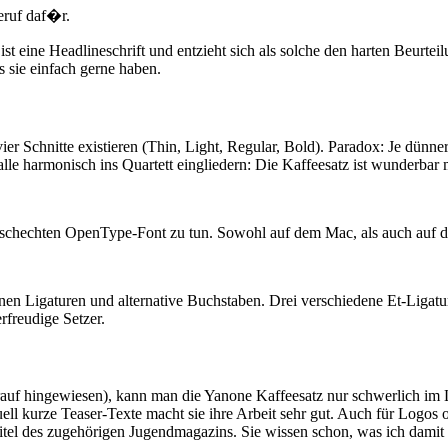
ist eine Headlineschrift und entzieht sich als solche den harten Beurte
 sie einfach gerne haben.
Schnitte existieren (Thin, Light, Regular, Bold). Paradox: Je dünner di
lle harmonisch ins Quartett eingliedern: Die Kaffeesatz ist wunderbar m
aschechten OpenType-Font zu tun. Sowohl auf dem Mac, als auch auf 
nen Ligaturen und alternative Buchstaben. Drei verschiedene Et-Ligatur
rfreudige Setzer.
auf hingewiesen), kann man die Yanone Kaffeesatz nur schwerlich im 
tuell kurze Teaser-Texte macht sie ihre Arbeit sehr gut. Auch für Logos
Titel des zugehörigen Jugendmagazins. Sie wissen schon, was ich damit 