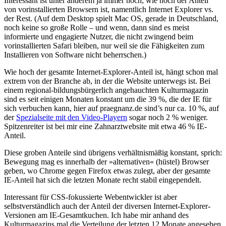
Interessant ist unter anderem ja immer noch, wie hoch der Anteil
von vorinstallierten Browsern ist, namentlich Internet Explorer vs.
der Rest. (Auf dem Desktop spielt Mac OS, gerade in Deutschland,
noch keine so große Rolle – und wenn, dann sind es meist
informierte und engagierte Nutzer, die nicht zwingend beim
vorinstallierten Safari bleiben, nur weil sie die Fähigkeiten zum
Installieren von Software nicht beherrschen.)
Wie hoch der gesamte Internet-Explorer-Anteil ist, hängt schon mal
extrem von der Branche ab, in der die Website unterwegs ist. Bei
einem regional-bildungsbürgerlich angehauchten Kulturmagazin
sind es seit einigen Monaten konstant um die 39 %, die der IE für
sich verbuchen kann, hier auf praegnanz.de sind’s nur ca. 10 %, auf
der
Spezialseite mit den Video-Playern
sogar noch 2 % weniger.
Spitzenreiter ist bei mir eine Zahnarztwebsite mit etwa 46 % IE-
Anteil.
Diese groben Anteile sind übrigens verhältnismäßig konstant, sprich:
Bewegung mag es innerhalb der »alternativen« (hüstel) Browser
geben, wo Chrome gegen Firefox etwas zulegt, aber der gesamte
IE-Anteil hat sich die letzten Monate recht stabil eingependelt.
Interessant für
CSS
-fokussierte Webentwickler ist aber
selbstverständlich auch der Anteil der diversen Internet-Explorer-
Versionen am IE-Gesamtkuchen. Ich habe mir anhand des
Kulturmagazins mal die Verteilung der letzten 12 Monate angesehen