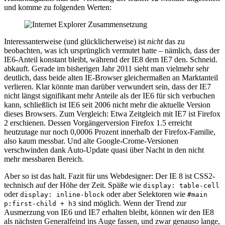
und komme zu folgenden Werten:
Interessanterweise (und glücklicherweise) ist
nicht
das zu
beobachten, was ich ursprünglich vermutet hatte – nämlich, dass der
IE6-Anteil konstant bleibt, während der IE8 dem IE7 den. Schneid.
abkauft. Gerade im bisherigen Jahr 2011 sieht man vielmehr sehr
deutlich, dass beide alten IE-Browser gleichermaßen an Marktanteil
verlieren. Klar könnte man darüber verwundert sein, dass der IE7
nicht längst signifikant mehr Anteile als der IE6 für sich verbuchen
kann, schließlich ist IE6 seit 2006 nicht mehr die aktuelle Version
dieses Browsers. Zum Vergleich: Etwa Zeitgleich mit IE7 ist Firefox
2 erschienen. Dessen Vorgängerversion Firefox 1.5 erreicht
heutzutage nur noch 0,0006 Prozent innerhalb der Firefox-Familie,
also kaum messbar. Und alte Google-Crome-Versionen
verschwinden dank Auto-Update quasi über Nacht in den nicht
mehr messbaren Bereich.
Aber so ist das halt. Fazit für uns Webdesigner: Der IE 8 ist CSS2-
technisch auf der Höhe der Zeit. Späße wie
display: table-cell
oder
oder aber Selektoren wie
display: inline-block
#main
sind möglich. Wenn der Trend zur
p:first-child + h3
Ausmerzung von IE6 und IE7 erhalten bleibt, können wir den IE8
als nächsten Generalfeind ins Auge fassen, und zwar genauso lange,