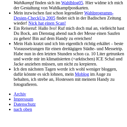
Wahlkampf
finden sich im
Wahlblog05
. Hier widme ich mich
der Gestaltung von Wahlkampfpostkarten.
Mein inzwischen fast schon legendärer
Wahlprogramm-
Design-CheckUp 2005
findet sich in der Badischen Zeitung
wieder!
Nick hat einen Scan!
Ein Reiseruf: Hallo Ivo! Ruf mich doch mal an, vielleicht hast
Du Bock, am Dienstag abend nach der Messe einen Saufen
zu gehen! Bin auf dem Handy zu erreichen!
Mein Hals kratzt und ich bin eigentlich richtig erkältet – beste
Voraussetzungen für einen dreitägigen Städte- und Messetrip.
Habe nun in den letzten Stunden schon ca. 10 Liter getrunken
und werde mir im klimatisierten (=arktischen) ICE Schal und
Jacke anziehen müssen, um nicht zu krepieren.
Ich den nächsten Tagen werde ich wohl weniger bloggen,
dafür könnte es sich lohnen, mein
Moblog
im Auge zu
behalten, ich strebe an, Hostessen mit meinem Handy zu
fotografieren.
Archiv
Impressum
Datenschutz
nach oben