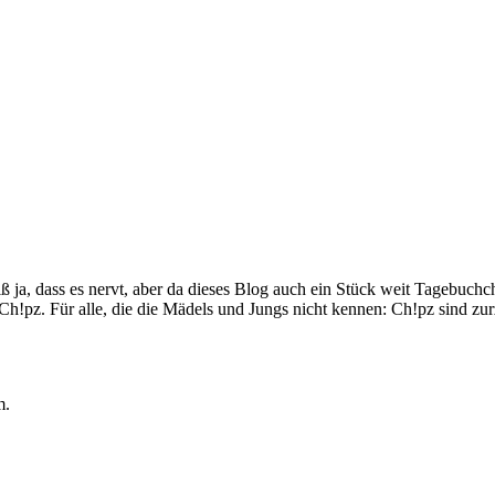
iß ja, dass es nervt, aber da dieses Blog auch ein Stück weit Tagebuchch
Ch!pz. Für alle, die die Mädels und Jungs nicht kennen: Ch!pz sind 
m.