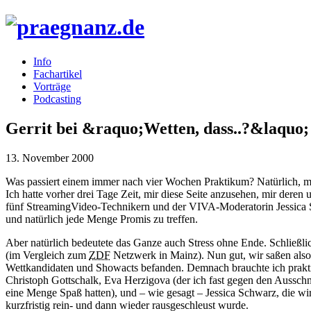
Info
Fachartikel
Vorträge
Podcasting
Gerrit bei &raquo;Wetten, dass..?&laquo;
13. November 2000
Was passiert einem immer nach vier Wochen Praktikum? Natürlich, m
Ich hatte vorher drei Tage Zeit, mir diese Seite anzusehen, mir de
fünf StreamingVideo-Technikern und der VIVA-Moderatorin Jessica Sc
und natürlich jede Menge Promis zu treffen.
Aber natürlich bedeutete das Ganze auch Stress ohne Ende. Schließlic
(im Vergleich zum
ZDF
Netzwerk in Mainz). Nun gut, wir saßen also 
Wettkandidaten und Showacts befanden. Demnach brauchte ich praktisc
Christoph Gottschalk, Eva Herzigova (der ich fast gegen den Aussc
eine Menge Spaß hatten), und – wie gesagt – Jessica Schwarz, die wir
kurzfristig rein- und dann wieder rausgeschleust wurde.