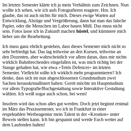
Im letzten Semester klärte ich ja mein Verhältnis zum Zeichnen. Nun
wollte ich sehen, wie ich aufs Fotografieren reagiere. Hm. Ich
glaube, das ist auch nichts für mich. Dieses ewige Warten auf
Entwicklung, Abzüge und Vergrößerung, dann hat man das falsche
Papier, oder die Menschen im Labor bauen Müll. Das muss nicht
sein. Fotos lasse ich in Zukunft machen
hüstel
, und kümmere mich
lieber um die Bearbeitung.
Ich muss ganz ehrlich gestehen, dass dieses Semester mich nicht so
sehr befriedigt hat. Das lag teilweise an den Kursen, teilweise an
den Dozenten, aber wahrscheinlich vor allem daran, dass mir nichts
wirklich Bahnbrechendes eingefallen ist, was mich richtig bei der
Stange gehalten hat, wie etwa »Tetris Defencer« im letzten
Semester. Vielleicht sollte ich wirklich mehr programmieren? Ich
denke, dass sich im nun abgeschlossenen Grundstudium zwei
Sachen herauskristallisiert haben: Gerrit möchte im Hauptstudium
vor allem Typografie/Buchgestaltung sowie Interaktive Gestaltung
wählen. Ich weiß sogar auch schon, bei wem!
Insofern wird das schon alles gut werden. Doch jetzt beginnt erstmal
im März das Praxissemester, wo ich in Frankfurt in einer
respektablen Werbeagentur mein Talent in der »Kreation« unter
Beweis stellen kann. Ich bin gespannt und werde Euch weiter auf
dem Laufenden halten!