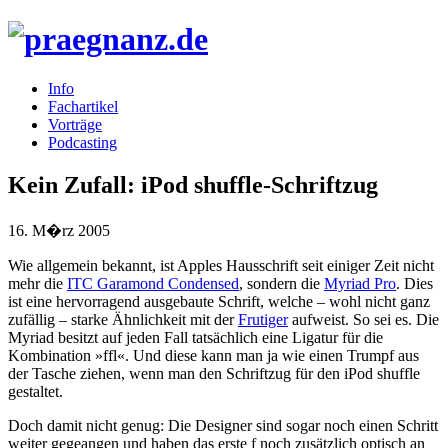
Info
Fachartikel
Vorträge
Podcasting
Kein Zufall: iPod shuffle-Schriftzug
16. M�rz 2005
Wie allgemein bekannt, ist Apples Hausschrift seit einiger Zeit nicht
mehr die
ITC Garamond Condensed
, sondern die
Myriad Pro
. Dies
ist eine hervorragend ausgebaute Schrift, welche – wohl nicht ganz
zufällig – starke Ähnlichkeit mit der
Frutiger
aufweist. So sei es. Die
Myriad besitzt auf jeden Fall tatsächlich eine Ligatur für die
Kombination »ffl«. Und diese kann man ja wie einen Trumpf aus
der Tasche ziehen, wenn man den Schriftzug für den iPod shuffle
gestaltet.
Doch damit nicht genug: Die Designer sind sogar noch einen Schritt
weiter gegeangen und haben das erste f noch zusätzlich optisch an