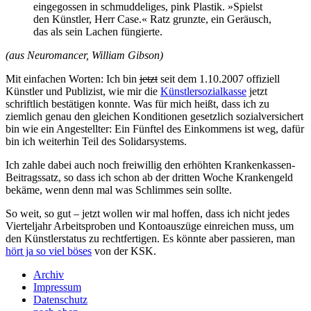
eingegossen in schmuddeliges, pink Plastik. »Spielst
den Künstler, Herr Case.« Ratz grunzte, ein Geräusch,
das als sein Lachen füngierte.
(aus Neuromancer, William Gibson)
Mit einfachen Worten: Ich bin
jetzt
seit dem 1.10.2007 offiziell
Künstler und Publizist, wie mir die
Künstlersozialkasse
jetzt
schriftlich bestätigen konnte. Was für mich heißt, dass ich zu
ziemlich genau den gleichen Konditionen gesetzlich sozialversichert
bin wie ein Angestellter: Ein Fünftel des Einkommens ist weg, dafür
bin ich weiterhin Teil des Solidarsystems.
Ich zahle dabei auch noch freiwillig den erhöhten Krankenkassen-
Beitragssatz, so dass ich schon ab der dritten Woche Krankengeld
bekäme, wenn denn mal was Schlimmes sein sollte.
So weit, so gut – jetzt wollen wir mal hoffen, dass ich nicht jedes
Vierteljahr Arbeitsproben und Kontoauszüge einreichen muss, um
den Künstlerstatus zu rechtfertigen. Es könnte aber passieren, man
hört ja so viel böses
von der
KSK
.
Archiv
Impressum
Datenschutz