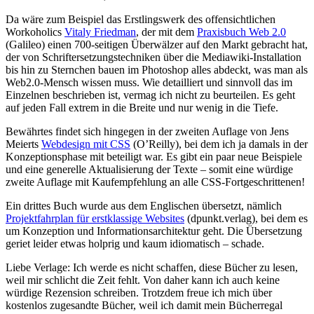
Da wäre zum Beispiel das Erstlingswerk des offensichtlichen
Workoholics
Vitaly Friedman
, der mit dem
Praxisbuch Web 2.0
(Galileo) einen 700-seitigen Überwälzer auf den Markt gebracht hat,
der von Schriftersetzungstechniken über die Mediawiki-Installation
bis hin zu Sternchen bauen im Photoshop alles abdeckt, was man als
Web2.0-Mensch wissen muss. Wie detailliert und sinnvoll das im
Einzelnen beschrieben ist, vermag ich nicht zu beurteilen. Es geht
auf jeden Fall extrem in die Breite und nur wenig in die Tiefe.
Bewährtes findet sich hingegen in der zweiten Auflage von Jens
Meierts
Webdesign mit CSS
(O’Reilly), bei dem ich ja damals in der
Konzeptionsphase mit beteiligt war. Es gibt ein paar neue Beispiele
und eine generelle Aktualisierung der Texte – somit eine würdige
zweite Auflage mit Kaufempfehlung an alle CSS-Fortgeschrittenen!
Ein drittes Buch wurde aus dem Englischen übersetzt, nämlich
Projektfahrplan für erstklassige Websites
(dpunkt.verlag), bei dem es
um Konzeption und Informationsarchitektur geht. Die Übersetzung
geriet leider etwas holprig und kaum idiomatisch – schade.
Liebe Verlage: Ich werde es nicht schaffen, diese Bücher zu lesen,
weil mir schlicht die Zeit fehlt. Von daher kann ich auch keine
würdige Rezension schreiben. Trotzdem freue ich mich über
kostenlos zugesandte Bücher, weil ich damit mein Bücherregal