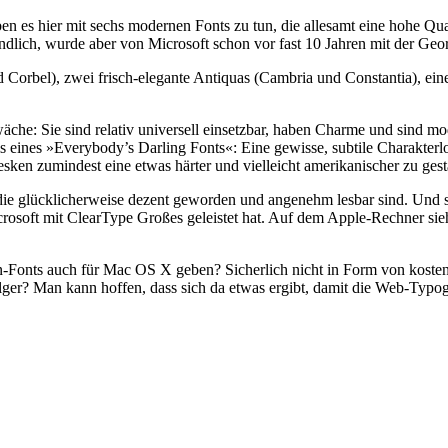
 es hier mit sechs modernen Fonts zu tun, die allesamt eine hohe Qua
tändlich, wurde aber von Microsoft schon vor fast 10 Jahren mit der Ge
d Corbel), zwei frisch-elegante Antiquas (Cambria und Constantia), e
äche: Sie sind relativ universell einsetzbar, haben Charme und sind mod
 eines »Everybody’s Darling Fonts«: Eine gewisse, subtile Charakterlosi
esken zumindest eine etwas härter und vielleicht amerikanischer zu gest
 die glücklicherweise dezent geworden und angenehm lesbar sind. Und 
 Microsoft mit ClearType Großes geleistet hat. Auf dem Apple-Rechner s
-Fonts auch für Mac OS X geben? Sicherlich nicht in Form von koste
er? Man kann hoffen, dass sich da etwas ergibt, damit die Web-Typogr