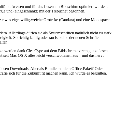
lität aufweisen und für das Lesen am Bildschirm optimiert wurden,
orgia und (eingeschränkt) mit der Trebuchet begonnen.
ine etwas eigenwillig-weiche Groteske (Candara) und eine Monospace
ern. Allerdings dürfen sie als Systemschriften natürlich nicht zu stark
gkeit. So richtig kantig oder rau ist keine der neuen Schriften.
alten.
sie werden dank ClearType auf dem Bildschrim extrem gut zu lesen
ieht seit Mac OS X alles leicht verschwommen aus – und das nervt
nlosen Downloads. Aber als Bundle mit dem Office-Paket? Oder
afie sich für die Zukunft fit machen kann. Ich würde es begrüßen.