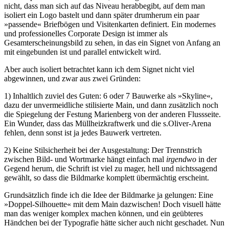
nicht, dass man sich auf das Niveau herabbegibt, auf dem man
isoliert ein Logo bastelt und dann später drumherum ein paar
»passende« Briefbögen und Visitenkarten definiert. Ein modernes
und professionelles Corporate Design ist immer als
Gesamterscheinungsbild zu sehen, in das ein Signet von Anfang an
mit eingebunden ist und parallel entwickelt wird.
Aber auch isoliert betrachtet kann ich dem Signet nicht viel
abgewinnen, und zwar aus zwei Gründen:
1) Inhaltlich zuviel des Guten: 6 oder 7 Bauwerke als »Skyline«,
dazu der unvermeidliche stilisierte Main, und dann zusätzlich noch
die Spiegelung der Festung Marienberg von der anderen Flussseite.
Ein Wunder, dass das Müllheizkraftwerk und die s.Oliver-Arena
fehlen, denn sonst ist ja jedes Bauwerk vertreten.
2) Keine Stilsicherheit bei der Ausgestaltung: Der Trennstrich
zwischen Bild- und Wortmarke hängt einfach mal
irgendwo
in der
Gegend herum, die Schrift ist viel zu mager, hell und nichtssagend
gewählt, so dass die Bildmarke komplett übermächtig erscheint.
Grundsätzlich finde ich die Idee der Bildmarke ja gelungen: Eine
»Doppel-Silhouette« mit dem Main dazwischen! Doch visuell hätte
man das weniger komplex machen können, und ein geübteres
Händchen bei der Typografie hätte sicher auch nicht geschadet. Nun