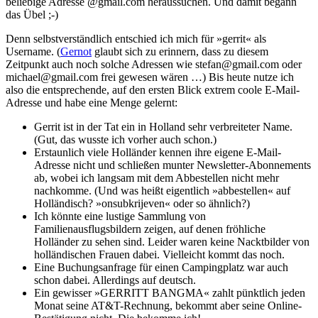
beliebige Adresse @gmail.com heraussuchen. Und damit begann
das Übel ;-)
Denn selbstverständlich entschied ich mich für »gerrit« als
Username. (
Gernot
glaubt sich zu erinnern, dass zu diesem
Zeitpunkt auch noch solche Adressen wie stefan@gmail.com oder
michael@gmail.com frei gewesen wären …) Bis heute nutze ich
also die entsprechende, auf den ersten Blick extrem coole E-Mail-
Adresse und habe eine Menge gelernt:
Gerrit ist in der Tat ein in Holland sehr verbreiteter Name.
(Gut, das wusste ich vorher auch schon.)
Erstaunlich viele Holländer kennen ihre eigene E-Mail-
Adresse nicht und schließen munter Newsletter-Abonnements
ab, wobei ich langsam mit dem Abbestellen nicht mehr
nachkomme. (Und was heißt eigentlich »abbestellen« auf
Holländisch? »onsubkrijeven« oder so ähnlich?)
Ich könnte eine lustige Sammlung von
Familienausflugsbildern zeigen, auf denen fröhliche
Holländer zu sehen sind. Leider waren keine Nacktbilder von
holländischen Frauen dabei. Vielleicht kommt das noch.
Eine Buchungsanfrage für einen Campingplatz war auch
schon dabei. Allerdings auf deutsch.
Ein gewisser »
GERRITT
BANGMA
« zahlt pünktlich jeden
Monat seine AT&T-Rechnung, bekommt aber seine Online-