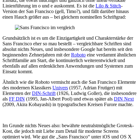
Einsatz, die etwas bauchiger und gänzlich ohne linear-vertikale
Linienführung im o und e auskommt. Es ist die
Lilo & Stitch
-
Version der San Francisco (gell, Timo?), und fällt darüber hinaus
einen Hauch größer aus – bei gleichem nominellen Schriftgrad:
Grundsätzlich ist es um die Einzigartigkeit und Charakterstärke der
Sans Francisco eher so mau bestellt – vergleichbare Schriften sind
absolut nichts Neues, und insbesondere Google hat bereits seit den
beginnenden Zehnerjahren mit der
Roboto
eine verdammt ähnlichen
Schriftfamilie am Start, die kontinuierlich weiterentwickelt und
ebenfalls auf allen erdenklichen Anwendungen und Systemen zum
Einsatz kommt.
Ähnlich wie die Roboto vermischt auch die San Francisco Elemente
des modernen Klassikers
Univers
(1957, Adrian Frutiger) mit
Elementen der
DIN
-Schrift
(1926, Ludwig Goller), die insbesondere
als
FF
DIN
(1995, Jan-Albert Pool) und etwas später als
DIN
Next
(2009, Akira Kobayashi) in typografischen Kreisen Furore machte.
Im Grunde nichts Neues also: bewährte neutralstmögliche Grotesk-
Kost, die jedoch mit Liebe zum Detail für moderne Screens
optimiert wird. Wie gut die „Sans Francisco“ unter iOS und OS X