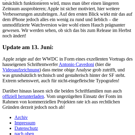
tatsächlich funktionieren wird, muss man über einen längeren
Zeitraum ausprobieren; Apple ist sicher motiviert, hier weitere
Verbesserungen anzubringen. Auf den ersten Blick wirkt mir das auf
dem iPhone jedoch alles ein wenig zu rund und lieblich – die
unmodifizierte Watchversion wäre wohl einen Hauch prägnanter
gewesen. Wir werden sehen, ob sich das bis zum Release im Herbst
noch ändert!
Update am 13. Juni:
Apple zeigte auf der
WWDC
in Form eines exzellenten Vortrags des
hauseigenen Schriftentwerfer
Antonio Cavedoni
(hier die
Videoaufzeichnung
) dass meine obige Analyse grob zutrifft, und
was grundsätzlich technisch und gestalterisch hinter der SF steht.
Extrem sehenswert, auch für nicht-eingefleischte Typografen!
Darüber hinaus lassen sich die beiden Schriftfamilien nun auch
offiziell herunterladen
. Vom ungezügelten Einsatz der Fonts im
Rahmen von kommerziellen Projekten rate ich aus rechtlichen
Gründen derzeit jedoch noch ab!
Archiv
Impressum
Datenschutz
nach oben