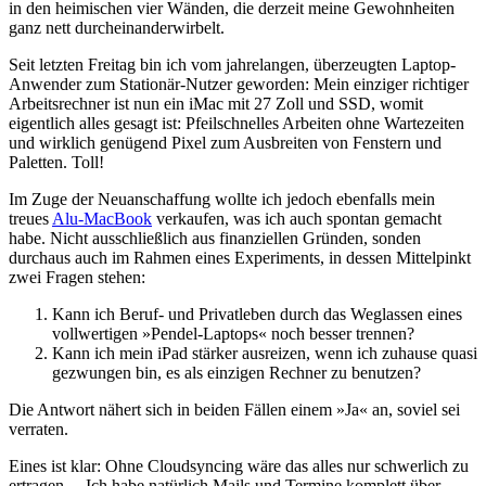
in den heimischen vier Wänden, die derzeit meine Gewohnheiten
ganz nett durcheinanderwirbelt.
Seit letzten Freitag bin ich vom jahrelangen, überzeugten Laptop-
Anwender zum Stationär-Nutzer geworden: Mein einziger richtiger
Arbeitsrechner ist nun ein iMac mit 27 Zoll und
SSD
, womit
eigentlich alles gesagt ist: Pfeilschnelles Arbeiten ohne Wartezeiten
und wirklich genügend Pixel zum Ausbreiten von Fenstern und
Paletten. Toll!
Im Zuge der Neuanschaffung wollte ich jedoch ebenfalls mein
treues
Alu-MacBook
verkaufen, was ich auch spontan gemacht
habe. Nicht ausschließlich aus finanziellen Gründen, sonden
durchaus auch im Rahmen eines Experiments, in dessen Mittelpinkt
zwei Fragen stehen:
Kann ich Beruf- und Privatleben durch das Weglassen eines
vollwertigen »Pendel-Laptops« noch besser trennen?
Kann ich mein iPad stärker ausreizen, wenn ich zuhause quasi
gezwungen bin, es als einzigen Rechner zu benutzen?
Die Antwort nähert sich in beiden Fällen einem »Ja« an, soviel sei
verraten.
Eines ist klar: Ohne Cloudsyncing wäre das alles nur schwerlich zu
ertragen… Ich habe natürlich Mails und Termine komplett über