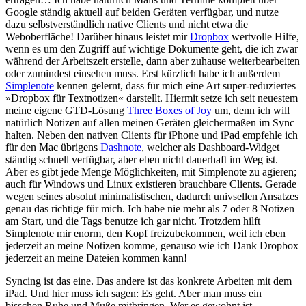
Google ständig aktuell auf beiden Geräten verfügbar, und nutze
dazu selbstverständlich native Clients und nicht etwa die
Weboberfläche! Darüber hinaus leistet mir
Dropbox
wertvolle Hilfe,
wenn es um den Zugriff auf wichtige Dokumente geht, die ich zwar
während der Arbeitszeit erstelle, dann aber zuhause weiterbearbeiten
oder zumindest einsehen muss. Erst kürzlich habe ich außerdem
Simplenote
kennen gelernt, dass für mich eine Art super-reduziertes
»Dropbox für Textnotizen« darstellt. Hiermit setze ich seit neuestem
meine eigene
GTD
-Lösung
Three Boxes of Joy
um, denn ich will
natürlich Notizen auf allen meinen Geräten gleichermaßen im Sync
halten. Neben den nativen Clients für iPhone und iPad empfehle ich
für den Mac übrigens
Dashnote
, welcher als Dashboard-Widget
ständig schnell verfügbar, aber eben nicht dauerhaft im Weg ist.
Aber es gibt jede Menge Möglichkeiten, mit Simplenote zu agieren;
auch für Windows und Linux existieren brauchbare Clients. Gerade
wegen seines absolut minimalistischen, dadurch univsellen Ansatzes
genau das richtige für mich. Ich habe nie mehr als 7 oder 8 Notizen
am Start, und die Tags benutze ich gar nicht. Trotzdem hilft
Simplenote mir enorm, den Kopf freizubekommen, weil ich eben
jederzeit an meine Notizen komme, genauso wie ich Dank Dropbox
jederzeit an meine Dateien kommen kann!
Syncing ist das eine. Das andere ist das konkrete Arbeiten mit dem
iPad. Und hier muss ich sagen: Es geht. Aber man muss ein
bisschen Ruhe und Muße mitbringen. Wer es gewohnt ist,