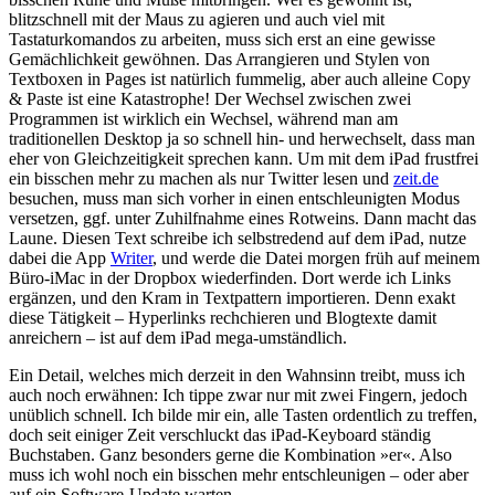
blitzschnell mit der Maus zu agieren und auch viel mit
Tastaturkomandos zu arbeiten, muss sich erst an eine gewisse
Gemächlichkeit gewöhnen. Das Arrangieren und Stylen von
Textboxen in Pages ist natürlich fummelig, aber auch alleine Copy
& Paste ist eine Katastrophe! Der Wechsel zwischen zwei
Programmen ist wirklich ein Wechsel, während man am
traditionellen Desktop ja so schnell hin- und herwechselt, dass man
eher von Gleichzeitigkeit sprechen kann. Um mit dem iPad frustfrei
ein bisschen mehr zu machen als nur Twitter lesen und
zeit.de
besuchen, muss man sich vorher in einen entschleunigten Modus
versetzen, ggf. unter Zuhilfnahme eines Rotweins. Dann macht das
Laune. Diesen Text schreibe ich selbstredend auf dem iPad, nutze
dabei die App
Writer
, und werde die Datei morgen früh auf meinem
Büro-iMac in der Dropbox wiederfinden. Dort werde ich Links
ergänzen, und den Kram in Textpattern importieren. Denn exakt
diese Tätigkeit – Hyperlinks rechchieren und Blogtexte damit
anreichern – ist auf dem iPad mega-umständlich.
Ein Detail, welches mich derzeit in den Wahnsinn treibt, muss ich
auch noch erwähnen: Ich tippe zwar nur mit zwei Fingern, jedoch
unüblich schnell. Ich bilde mir ein, alle Tasten ordentlich zu treffen,
doch seit einiger Zeit verschluckt das iPad-Keyboard ständig
Buchstaben. Ganz besonders gerne die Kombination »er«. Also
muss ich wohl noch ein bisschen mehr entschleunigen – oder aber
auf ein Software-Update warten.