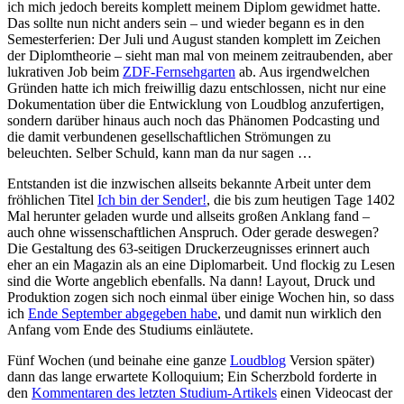
ich mich jedoch bereits komplett meinem Diplom gewidmet hatte.
Das sollte nun nicht anders sein – und wieder begann es in den
Semesterferien: Der Juli und August standen komplett im Zeichen
der Diplomtheorie – sieht man mal von meinem zeitraubenden, aber
lukrativen Job beim
ZDF-Fernsehgarten
ab. Aus irgendwelchen
Gründen hatte ich mich freiwillig dazu entschlossen, nicht nur eine
Dokumentation über die Entwicklung von Loudblog anzufertigen,
sondern darüber hinaus auch noch das Phänomen Podcasting und
die damit verbundenen gesellschaftlichen Strömungen zu
beleuchten. Selber Schuld, kann man da nur sagen …
Entstanden ist die inzwischen allseits bekannte Arbeit unter dem
fröhlichen Titel
Ich bin der Sender!
, die bis zum heutigen Tage 1402
Mal herunter geladen wurde und allseits großen Anklang fand –
auch ohne wissenschaftlichen Anspruch. Oder gerade deswegen?
Die Gestaltung des 63-seitigen Druckerzeugnisses erinnert auch
eher an ein Magazin als an eine Diplomarbeit. Und flockig zu Lesen
sind die Worte angeblich ebenfalls. Na dann! Layout, Druck und
Produktion zogen sich noch einmal über einige Wochen hin, so dass
ich
Ende September abgegeben habe
, und damit nun wirklich den
Anfang vom Ende des Studiums einläutete.
Fünf Wochen (und beinahe eine ganze
Loudblog
Version später)
dann das lange erwartete Kolloquium; Ein Scherzbold forderte in
den
Kommentaren des letzten Studium-Artikels
einen Videocast der