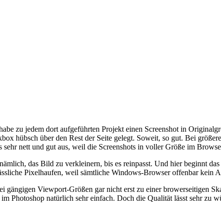
 habe zu jedem dort aufgeführten Projekt einen Screenshot in Originalg
ox hübsch über den Rest der Seite gelegt. Soweit, so gut. Bei größer
s sehr nett und gut aus, weil die Screenshots in voller Größe im Brow
mlich, das Bild zu verkleinern, bis es reinpasst. Und hier beginnt d
hässliche Pixelhaufen, weil sämtliche Windows-Browser offenbar kein 
es bei gängigen Viewport-Größen gar nicht erst zu einer browerseitigen
s im Photoshop natürlich sehr einfach. Doch die Qualität lässt sehr z