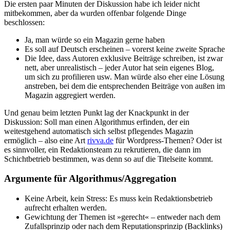
Die ersten paar Minuten der Diskussion habe ich leider nicht
mitbekommen, aber da wurden offenbar folgende Dinge
beschlossen:
Ja, man würde so ein Magazin gerne haben
Es soll auf Deutsch erscheinen – vorerst keine zweite Sprache
Die Idee, dass Autoren exklusive Beiträge schreiben, ist zwar
nett, aber unrealistisch – jeder Autor hat sein eigenes Blog,
um sich zu profilieren usw. Man würde also eher eine Lösung
anstreben, bei dem die entsprechenden Beiträge von außen im
Magazin aggregiert werden.
Und genau beim letzten Punkt lag der Knackpunkt in der
Diskussion: Soll man einen Algorithmus erfinden, der ein
weitestgehend automatisch sich selbst pflegendes Magazin
ermöglich – also eine Art
rivva.de
für Wordpress-Themen? Oder ist
es sinnvoller, ein Redaktionsteam zu rekrutieren, die dann im
Schichtbetrieb bestimmen, was denn so auf die Titelseite kommt.
Argumente für Algorithmus/Aggregation
Keine Arbeit, kein Stress: Es muss kein Redaktionsbetrieb
aufrecht erhalten werden.
Gewichtung der Themen ist »gerecht« – entweder nach dem
Zufallsprinzip oder nach dem Reputationsprinzip (Backlinks)