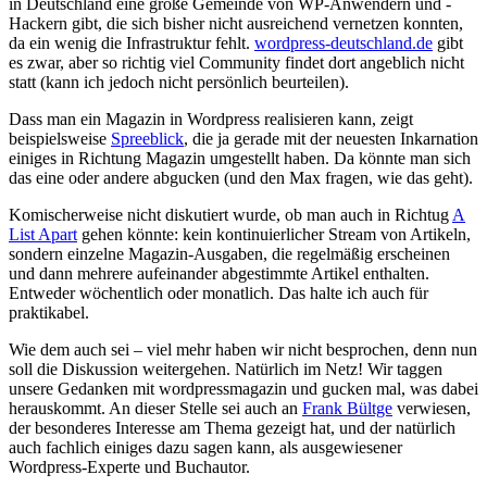
in Deutschland eine große Gemeinde von WP-Anwendern und -
Hackern gibt, die sich bisher nicht ausreichend vernetzen konnten,
da ein wenig die Infrastruktur fehlt.
wordpress-deutschland.de
gibt
es zwar, aber so richtig viel Community findet dort angeblich nicht
statt (kann ich jedoch nicht persönlich beurteilen).
Dass man ein Magazin in Wordpress realisieren kann, zeigt
beispielsweise
Spreeblick
, die ja gerade mit der neuesten Inkarnation
einiges in Richtung Magazin umgestellt haben. Da könnte man sich
das eine oder andere abgucken (und den Max fragen, wie das geht).
Komischerweise nicht diskutiert wurde, ob man auch in Richtug
A
List Apart
gehen könnte: kein kontinuierlicher Stream von Artikeln,
sondern einzelne Magazin-Ausgaben, die regelmäßig erscheinen
und dann mehrere aufeinander abgestimmte Artikel enthalten.
Entweder wöchentlich oder monatlich. Das halte ich auch für
praktikabel.
Wie dem auch sei – viel mehr haben wir nicht besprochen, denn nun
soll die Diskussion weitergehen. Natürlich im Netz! Wir taggen
unsere Gedanken mit wordpressmagazin und gucken mal, was dabei
herauskommt. An dieser Stelle sei auch an
Frank Bültge
verwiesen,
der besonderes Interesse am Thema gezeigt hat, und der natürlich
auch fachlich einiges dazu sagen kann, als ausgewiesener
Wordpress-Experte und Buchautor.